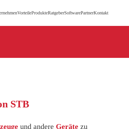
ernehmen
Vorteile
Produkte
Ratgeber
Software
Partner
Kontakt
on STB
zeuge
und andere
Geräte
zu