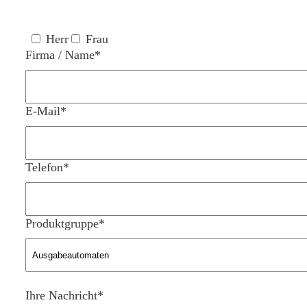
Herr
Frau
Firma / Name*
E-Mail*
Telefon*
Produktgruppe*
Bitte lasse dieses Feld leer.
Ihre Nachricht*