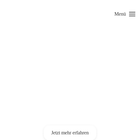
Menü
Skip to main content
Mehr Sicherheit mit
kontaktlosem
Werkzeugausgabesystem
Schützen Sie sich, Ihre Angestellten und Ihr
Unternehmen
Jetzt mehr erfahren