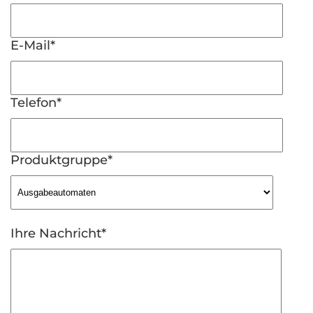
E-Mail*
Telefon*
Produktgruppe*
Bitte lasse dieses Feld leer.
Ihre Nachricht*