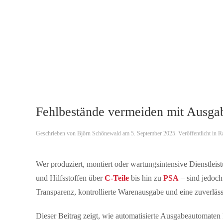
Skip to main content
Fehlbestände vermeiden mit Ausga
Geschrieben von
Björn Schönewald
am
5. September 2025
. Veröffentlicht in
R
Wer produziert, montiert oder wartungsintensive Dienstleist
und Hilfsstoffen über
C-Teile
bis hin zu
PSA
– sind jedoch
Transparenz, kontrollierte Warenausgabe und eine zuverläs
Dieser Beitrag zeigt, wie automatisierte Ausgabeautomate