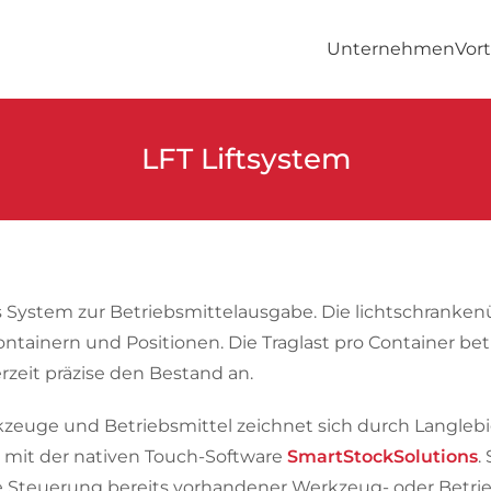
Unternehmen
Vort
LFT Liftsystem
ges System zur Betriebsmittelausgabe. Die lichtschran
ontainern und Positionen. Die Traglast pro Container be
erzeit präzise den Bestand an.
zeuge und Betriebsmittel zeichnet sich durch Langlebig
h mit der nativen Touch-Software
SmartStockSolutions
.
ie Steuerung bereits vorhandener Werkzeug- oder Betr