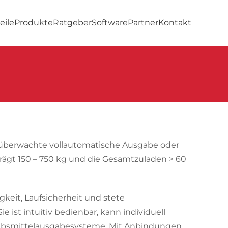
eile
Produkte
Ratgeber
Software
Partner
Kontakt
kenüberwachte vollautomatische Ausgabe oder
trägt 150 – 750 kg und die Gesamtzuladen > 60
keit, Laufsicherheit und stete
 Sie ist intuitiv bedienbar, kann individuell
iebsmittelausgabesysteme. Mit Anbindungen