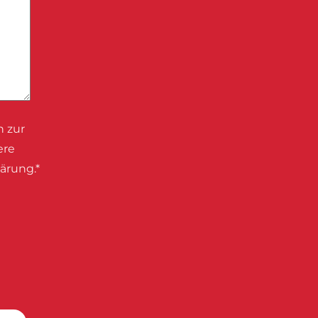
n zur
ere
ärung.*